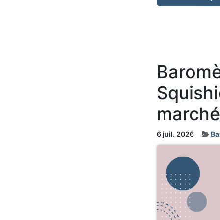
Baromè
Squishi
marché
6 juil. 2026
Ba