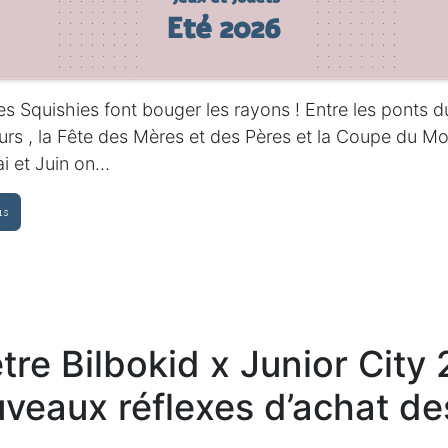
es Squishies font bouger les rayons ! Entre les ponts d
eurs , la Fête des Mères et des Pères et la Coupe du M
i et Juin on...
us
re Bilbokid x Junior City 
veaux réflexes d’achat de