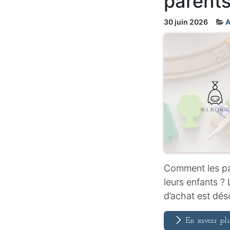
parent
30 juin 2026
A
Comment les par
leurs enfants ?
d’achat est déso
En savoir pl