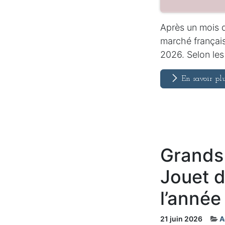
Après un mois d
marché français
2026. Selon les
En savoir pl
Grands 
Jouet d
l’année
21 juin 2026
A