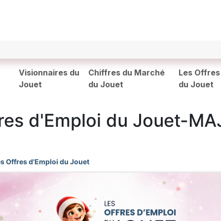
ché du Jouet
Les Offres d'Emploi du Jouet
Nos Par
Visionnaires du
Chiffres du Marché
Les Offres
Jouet
du Jouet
du Jouet
res d'Emploi du Jouet-MA
s Offres d'Emploi du Jouet