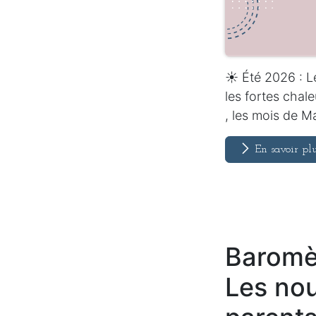
☀️ Été 2026 : L
les fortes chal
, les mois de Ma
En savoir pl
Baromèt
Les nou