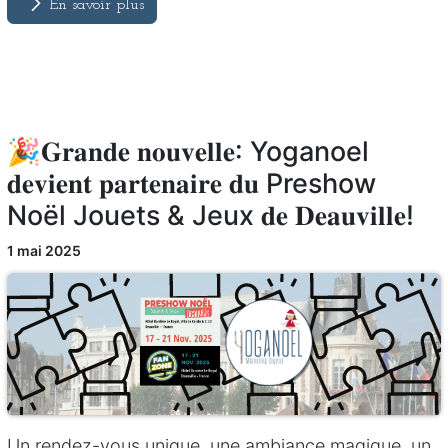
En savoir plus
🎉𝐆𝐫𝐚𝐧𝐝𝐞 𝐧𝐨𝐮𝐯𝐞𝐥𝐥𝐞: Yoganoel
𝐝𝐞𝐯𝐢𝐞𝐧𝐭 𝐩𝐚𝐫𝐭𝐞𝐧𝐚𝐢𝐫𝐞 𝐝𝐮 Preshow
Noël Jouets & Jeux 𝐝𝐞 𝐃𝐞𝐚𝐮𝐯𝐢𝐥𝐥𝐞!
1 mai 2025
Un rendez-vous unique, une ambiance magique, un