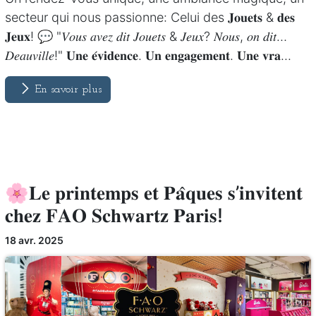
secteur qui nous passionne: Celui des 𝐉𝐨𝐮𝐞𝐭𝐬 & 𝐝𝐞𝐬
𝐉𝐞𝐮𝐱! 💬 "𝑉𝑜𝑢𝑠 𝑎𝑣𝑒𝑧 𝑑𝑖𝑡 𝐽𝑜𝑢𝑒𝑡𝑠 & 𝐽𝑒𝑢𝑥? 𝑁𝑜𝑢𝑠, 𝑜𝑛 𝑑𝑖𝑡…
𝐷𝑒𝑎𝑢𝑣𝑖𝑙𝑙𝑒!" 𝐔𝐧𝐞 𝐞́𝐯𝐢𝐝𝐞𝐧𝐜𝐞. 𝐔𝐧 𝐞𝐧𝐠𝐚𝐠𝐞𝐦𝐞𝐧𝐭. 𝐔𝐧𝐞 𝐯𝐫𝐚...
En savoir plus
🌸𝐋𝐞 𝐩𝐫𝐢𝐧𝐭𝐞𝐦𝐩𝐬 𝐞𝐭 𝐏𝐚̂𝐪𝐮𝐞𝐬 𝐬’𝐢𝐧𝐯𝐢𝐭𝐞𝐧𝐭
𝐜𝐡𝐞𝐳 𝐅𝐀𝐎 𝐒𝐜𝐡𝐰𝐚𝐫𝐭𝐳 𝐏𝐚𝐫𝐢𝐬!
18 avr. 2025