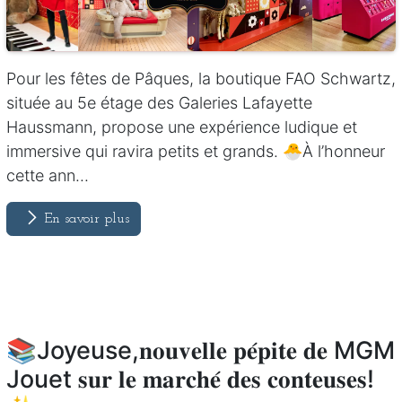
Pour les fêtes de Pâques, la boutique FAO Schwartz,
située au 5e étage des Galeries Lafayette
Haussmann, propose une expérience ludique et
immersive qui ravira petits et grands. 🐣À l’honneur
cette ann...
En savoir plus
📚Joyeuse,𝐧𝐨𝐮𝐯𝐞𝐥𝐥𝐞 𝐩𝐞́𝐩𝐢𝐭𝐞 𝐝𝐞 MGM
Jouet 𝐬𝐮𝐫 𝐥𝐞 𝐦𝐚𝐫𝐜𝐡𝐞́ 𝐝𝐞𝐬 𝐜𝐨𝐧𝐭𝐞𝐮𝐬𝐞𝐬!