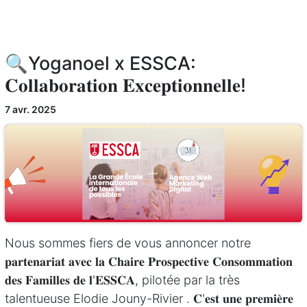
🔍Yoganoel x ESSCA:
𝐂𝐨𝐥𝐥𝐚𝐛𝐨𝐫𝐚𝐭𝐢𝐨𝐧 𝐄𝐱𝐜𝐞𝐩𝐭𝐢𝐨𝐧𝐧𝐞𝐥𝐥𝐞!
7 avr. 2025
Nous sommes fiers de vous annoncer notre
𝐩𝐚𝐫𝐭𝐞𝐧𝐚𝐫𝐢𝐚𝐭 𝐚𝐯𝐞𝐜 𝐥𝐚 𝐂𝐡𝐚𝐢𝐫𝐞 𝐏𝐫𝐨𝐬𝐩𝐞𝐜𝐭𝐢𝐯𝐞 𝐂𝐨𝐧𝐬𝐨𝐦𝐦𝐚𝐭𝐢𝐨𝐧
𝐝𝐞𝐬 𝐅𝐚𝐦𝐢𝐥𝐥𝐞𝐬 𝐝𝐞 𝐥'𝐄𝐒𝐒𝐂𝐀, pilotée par la très
talentueuse Elodie Jouny-Rivier . 𝐂'𝐞𝐬𝐭 𝐮𝐧𝐞 𝐩𝐫𝐞𝐦𝐢𝐞̀𝐫𝐞