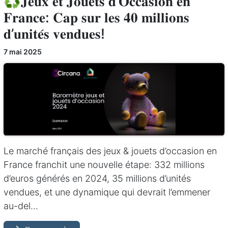
♻️𝐉𝐞𝐮𝐱 𝐞𝐭 𝐉𝐨𝐮𝐞𝐭𝐬 𝐝’𝐎𝐜𝐜𝐚𝐬𝐢𝐨𝐧 𝐞𝐧
𝐅𝐫𝐚𝐧𝐜𝐞: 𝐂𝐚𝐩 𝐬𝐮𝐫 𝐥𝐞𝐬 𝟒𝟎 𝐦𝐢𝐥𝐥𝐢𝐨𝐧𝐬
𝐝’𝐮𝐧𝐢𝐭𝐞́𝐬 𝐯𝐞𝐧𝐝𝐮𝐞𝐬!
7 mai 2025
Le marché français des jeux & jouets d’occasion en
France franchit une nouvelle étape: 332 millions
d’euros générés en 2024, 35 millions d’unités
vendues, et une dynamique qui devrait l’emmener
au-del...