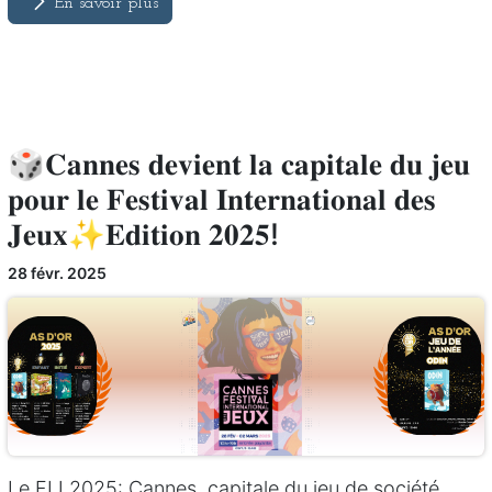
En savoir plus
🎲𝐂𝐚𝐧𝐧𝐞𝐬 𝐝𝐞𝐯𝐢𝐞𝐧𝐭 𝐥𝐚 𝐜𝐚𝐩𝐢𝐭𝐚𝐥𝐞 𝐝𝐮 𝐣𝐞𝐮
𝐩𝐨𝐮𝐫 𝐥𝐞 𝐅𝐞𝐬𝐭𝐢𝐯𝐚𝐥 𝐈𝐧𝐭𝐞𝐫𝐧𝐚𝐭𝐢𝐨𝐧𝐚𝐥 𝐝𝐞𝐬
𝐉𝐞𝐮𝐱✨𝐄𝐝𝐢𝐭𝐢𝐨𝐧 𝟐𝟎𝟐𝟓!
28 févr. 2025
Le FIJ 2025: Cannes, capitale du jeu de société