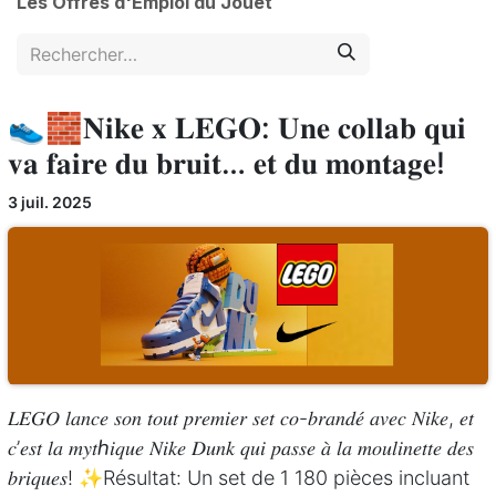
Les Offres d'Emploi du Jouet
👟🧱𝐍𝐢𝐤𝐞 𝐱 𝐋𝐄𝐆𝐎: 𝐔𝐧𝐞 𝐜𝐨𝐥𝐥𝐚𝐛 𝐪𝐮𝐢
𝐯𝐚 𝐟𝐚𝐢𝐫𝐞 𝐝𝐮 𝐛𝐫𝐮𝐢𝐭… 𝐞𝐭 𝐝𝐮 𝐦𝐨𝐧𝐭𝐚𝐠𝐞!
3 juil. 2025
𝐿𝐸𝐺𝑂 𝑙𝑎𝑛𝑐𝑒 𝑠𝑜𝑛 𝑡𝑜𝑢𝑡 𝑝𝑟𝑒𝑚𝑖𝑒𝑟 𝑠𝑒𝑡 𝑐𝑜-𝑏𝑟𝑎𝑛𝑑𝑒́ 𝑎𝑣𝑒𝑐 𝑁𝑖𝑘𝑒, 𝑒𝑡
𝑐’𝑒𝑠𝑡 𝑙𝑎 𝑚𝑦𝑡ℎ𝑖𝑞𝑢𝑒 𝑁𝑖𝑘𝑒 𝐷𝑢𝑛𝑘 𝑞𝑢𝑖 𝑝𝑎𝑠𝑠𝑒 𝑎̀ 𝑙𝑎 𝑚𝑜𝑢𝑙𝑖𝑛𝑒𝑡𝑡𝑒 𝑑𝑒𝑠
𝑏𝑟𝑖𝑞𝑢𝑒𝑠! ✨Résultat: Un set de 1 180 pièces incluant