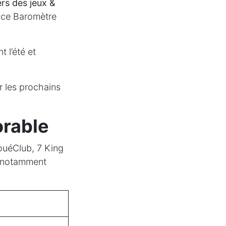
rs des jeux &
ce Baromètre
 l’été et
r les prochains
orable
ouéClub, 7 King
f, notamment