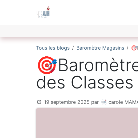
Se rendre au contenu
Bienvenue
Décryptage du Mar
Tous les blogs
Baromètre Magasins
🎯
🎯Baromètre 
des Classes
19 septembre 2025
par
carole MAM