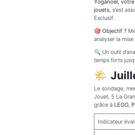
Yoganoel, votre 
jouets
, s’est as
Exclusif.
🎯
Objectif ?
Mes
analyser la mise
🔍 Un outil d’an
temps forts jusq
🌤️
Juil
Le sondage, me
Jouet, 5 La Gran
grâce à
LEGO, Po
Indicateur éva