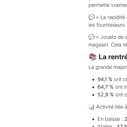
permette vraimen
💬 « La rapidité 
les fournisseurs.
💬 « Jouets de s
magasin. Cela re
📚
La rentr
La grande majori
94,1 %
ont c
64,7 %
ont i
52,9 %
ont c
📊 Activité liée 
En baisse :
2
Stable :
47 