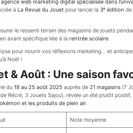
agence web marketing digital spécialisée dans l’unive
sociée à
La Revue du Jouet
pour lancer la
3ᵉ édition
de 
urer le ressenti terrain des magasins de jouets pendant
 en avant spécifique liée à la
rentrée scolaire
.
alyse pour nourrir vos réflexions marketing… et anticipe
u’à Noël !
let & Août : Une saison fav
né du
18 au 25 août 2025
auprès de
21 magasins
(7 J
de Récré, 3 Jouets Sajou), révèle un été plutôt positi
kémon et les produits de plein air
.
lué
Note moyenne