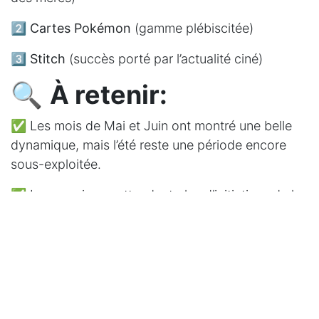
2️⃣
Cartes Pokémon
(gamme plébiscitée)
3️⃣
Stitch
(succès porté par l’actualité ciné)
🔍
À retenir:
✅ Les mois de Mai et Juin ont montré une belle
dynamique, mais l’été reste une période encore
sous-exploitée.
✅ Les enseignes attendent plus d’initiatives de la
part des marques pour valoriser les vacances.
✅ Les réseaux sociaux jouent un rôle de plus en
plus central dans la stratégie locale.
📬
Prochain rendez-vous? Le baromètre spécial
"
Rentrée
", dès Septembre.