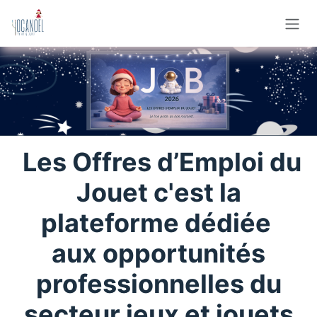
Se rendre au contenu
Les Offres d’Emploi du
Jouet c'est la
plateforme dédiée
aux opportunités
professionnelles du
secteur jeux et jouets