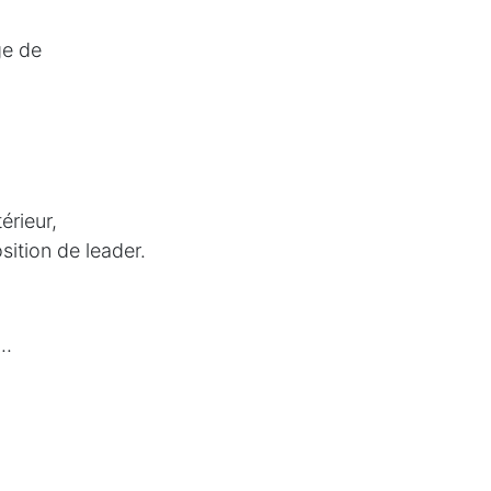
ge de
érieur,
osition de leader.
..