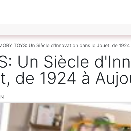
ché du Jouet
Les Offres d'Emploi du Jouet
Nos Par
MOBY TOYS: Un Siècle d'Innovation dans le Jouet, de 1924 
 Un Siècle d'Inn
t, de 1924 à Aujo
AN