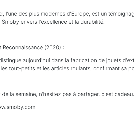
od, l'une des plus modernes d'Europe, est un témoigna
Smoby envers l'excellence et la durabilité.
t Reconnaissance (2020) :
stingue aujourd'hui dans la fabrication de jouets d'ext
 les tout-petits et les articles roulants, confirmant sa p
it de la semaine, n'hésitez pas à partager, c'est cadeau.
www.smoby.com
t
#industriefrançaise
#histoireentreprise
#jura
#jouet