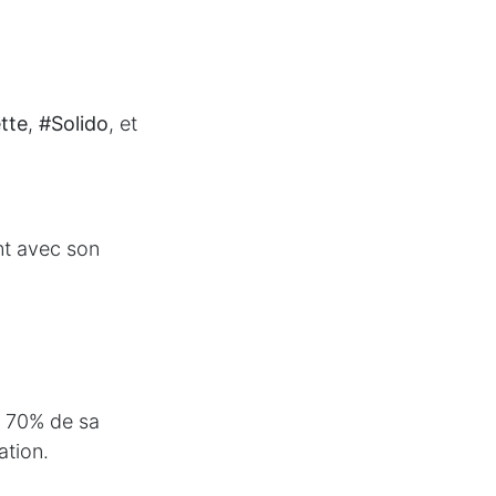
tte
,
#Solido
, et
nt avec son
c 70% de sa
ation.