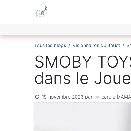
Se rendre au contenu
Bienvenue
Décryptage du Mar
Tous les blogs
Visionnaires du Jouet
S
SMOBY TOYS:
dans le Joue
19 novembre 2023
par
carole MAM