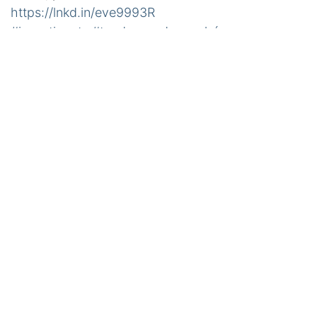
https://lnkd.in/eve9993R
#jeuxetjouets
#tendancesdumarché
in
Chiffres du Marché du Jouet
Lire suivant
Déclin des Ventes
de Jouets en
Suisse en 2023 -
Analyse et