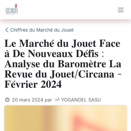
Se rendre au contenu
Chiffres du Marché du Jouet
𝐋𝐞 𝐌𝐚𝐫𝐜𝐡𝐞́ 𝐝𝐮 𝐉𝐨𝐮𝐞𝐭 𝐅𝐚𝐜𝐞
𝐚̀ 𝐃𝐞 𝐍𝐨𝐮𝐯𝐞𝐚𝐮𝐱 𝐃𝐞́𝐟𝐢𝐬 :
𝐀𝐧𝐚𝐥𝐲𝐬𝐞 𝐝𝐮 𝐁𝐚𝐫𝐨𝐦𝐞̀𝐭𝐫𝐞 𝐋𝐚
𝐑𝐞𝐯𝐮𝐞 𝐝𝐮 𝐉𝐨𝐮𝐞𝐭/𝐂𝐢𝐫𝐜𝐚𝐧𝐚 -
𝐅𝐞́𝐯𝐫𝐢𝐞𝐫 𝟐𝟎𝟐𝟒
20 mars 2024
par
YOGANOEL SASU