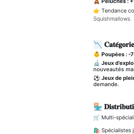
🧸
Peluches : 
👉
Tendance con
Squishmallows.
📉
𝐂𝐚𝐭𝐞́𝐠𝐨𝐫𝐢𝐞
👶
Poupées : -7
🔬
Jeux d’explor
nouveautés ma
⚽
Jeux de plein
demande.
🏪
𝐃𝐢𝐬𝐭𝐫𝐢𝐛𝐮𝐭
🛒
Multi-spécial
🛍️
Spécialistes 