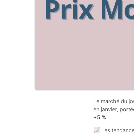
Le marché du jo
en janvier, port
+5 %
.
📈 Les tendance