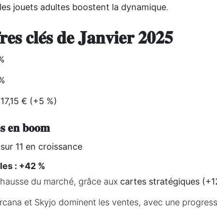
 les jouets adultes boostent la dynamique
.
𝐫𝐞𝐬 𝐜𝐥𝐞́𝐬 𝐝𝐞 𝐉𝐚𝐧𝐯𝐢𝐞𝐫 𝟐𝟎𝟐𝟓
%
 %
:
17,15 € (+5 %)
𝐞𝐬 𝐞𝐧 𝐛𝐨𝐨𝐦
 sur 11 en croissance
les : +42 %
e hausse du marché, grâce aux
cartes stratégiques (+
cana et Skyjo dominent les ventes, avec une progress
.