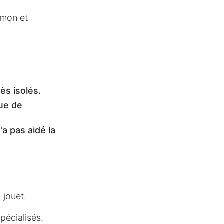
émon et
ès isolés.
ue de
’a pas aidé la
 jouet.
pécialisés.