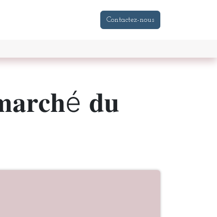
tenaires
Magasins de Jeux & Jouets
Acteurs Jeux & Jo
Contactez-nous
 𝐦𝐚𝐫𝐜𝐡é 𝐝𝐮