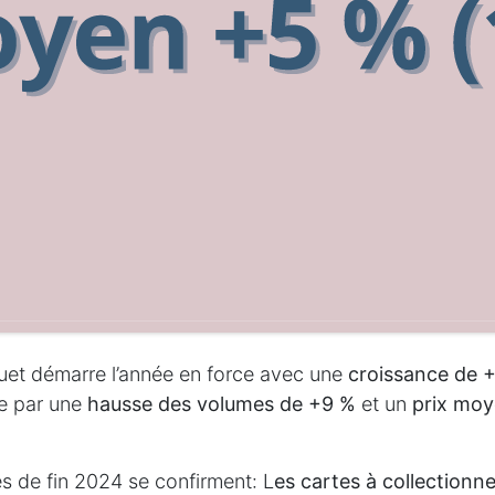
uet démarre l’année en force avec une
croissance de +
ée par une
hausse des volumes de +9 %
et un
prix moy
s de fin 2024 se confirment: L
es cartes à collectionne