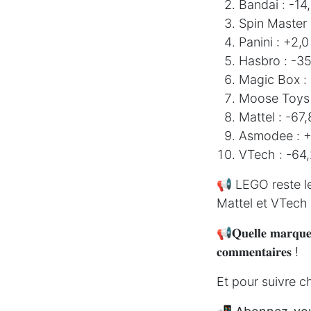
Bandai : -14
Spin Master 
Panini : +2,0
Hasbro : -3
Magic Box :
Moose Toys 
Mattel : -67
Asmodee : +2
VTech : -64
📢 LEGO reste l
Mattel et VTech
📢𝐐𝐮𝐞𝐥𝐥𝐞 𝐦𝐚𝐫𝐪𝐮𝐞 𝐯
𝐜𝐨𝐦𝐦𝐞𝐧𝐭𝐚𝐢𝐫𝐞𝐬 !
Et pour suivre 