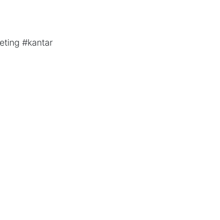
eting #kantar