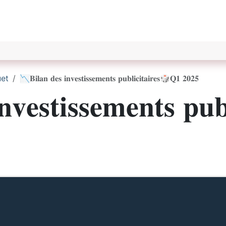
ché du Jouet
Les Offres d'Emploi du Jouet
Nos Par
uet
📉𝐁𝐢𝐥𝐚𝐧 𝐝𝐞𝐬 𝐢𝐧𝐯𝐞𝐬𝐭𝐢𝐬𝐬𝐞𝐦𝐞𝐧𝐭𝐬 𝐩𝐮𝐛𝐥𝐢𝐜𝐢𝐭𝐚𝐢𝐫𝐞𝐬🎲𝐐𝟏 𝟐𝟎𝟐𝟓
𝐯𝐞𝐬𝐭𝐢𝐬𝐬𝐞𝐦𝐞𝐧𝐭𝐬 𝐩𝐮𝐛