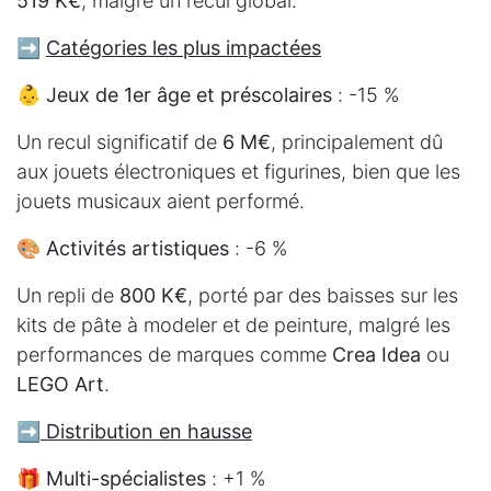
519 K€
, malgré un recul global.
➡️
Catégories les plus impactées
👶
Jeux de 1er âge et préscolaires
: -15 %
Un recul significatif de
6 M€
, principalement dû
aux jouets électroniques et figurines, bien que les
jouets musicaux aient performé.
🎨
Activités artistiques
: -6 %
Un repli de
800 K€
, porté par des baisses sur les
kits de pâte à modeler et de peinture, malgré les
performances de marques comme
Crea Idea
ou
LEGO Art
.
➡️
Distribution en hausse
🎁
Multi-spécialistes
: +1 %