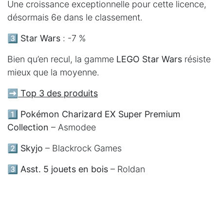
Une croissance exceptionnelle pour cette licence,
désormais 6e dans le classement.
3️⃣
Star Wars
: -7 %
Bien qu’en recul, la gamme
LEGO Star Wars
résiste
mieux que la moyenne.
➡️
Top 3 des produits
1️⃣
Pokémon Charizard EX Super Premium
Collection
– Asmodee
2️⃣
Skyjo
– Blackrock Games
3️⃣
Asst. 5 jouets en bois
– Roldan
📢
Découvrez plus d’analyses et les tendances à
venir dans l'article complet de Bruno
Bokanowski, disponible sur La Revue du Jouet.