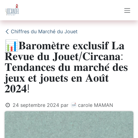
Se rendre au contenu
Chiffres du Marché du Jouet
📊𝐁𝐚𝐫𝐨𝐦𝐞̀𝐭𝐫𝐞 𝐞𝐱𝐜𝐥𝐮𝐬𝐢𝐟 𝐋𝐚
𝐑𝐞𝐯𝐮𝐞 𝐝𝐮 𝐉𝐨𝐮𝐞𝐭/𝐂𝐢𝐫𝐜𝐚𝐧𝐚:
𝐓𝐞𝐧𝐝𝐚𝐧𝐜𝐞𝐬 𝐝𝐮 𝐦𝐚𝐫𝐜𝐡𝐞́ 𝐝𝐞𝐬
𝐣𝐞𝐮𝐱 𝐞𝐭 𝐣𝐨𝐮𝐞𝐭𝐬 𝐞𝐧 𝐀𝐨𝐮̂𝐭
𝟐𝟎𝟐𝟒!
24 septembre 2024
par
carole MAMAN