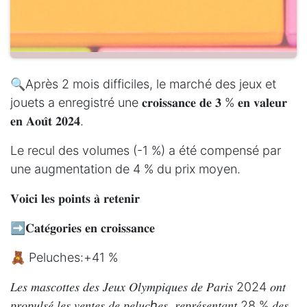
🔍Après 2 mois difficiles, le marché des jeux et
jouets a enregistré une 𝐜𝐫𝐨𝐢𝐬𝐬𝐚𝐧𝐜𝐞 𝐝𝐞 𝟑 % 𝐞𝐧 𝐯𝐚𝐥𝐞𝐮𝐫
𝐞𝐧 𝐀𝐨𝐮̂𝐭 𝟐𝟎𝟐𝟒.
Le recul des volumes (-1 %) a été compensé par
une augmentation de 4 % du prix moyen.
𝐕𝐨𝐢𝐜𝐢 𝐥𝐞𝐬 𝐩𝐨𝐢𝐧𝐭𝐬 𝐚̀ 𝐫𝐞𝐭𝐞𝐧𝐢𝐫
➡️𝐂𝐚𝐭𝐞́𝐠𝐨𝐫𝐢𝐞𝐬 𝐞𝐧 𝐜𝐫𝐨𝐢𝐬𝐬𝐚𝐧𝐜𝐞
🧸 Peluches:+41 %
𝐿𝑒𝑠 𝑚𝑎𝑠𝑐𝑜𝑡𝑡𝑒𝑠 𝑑𝑒𝑠 𝐽𝑒𝑢𝑥 𝑂𝑙𝑦𝑚𝑝𝑖𝑞𝑢𝑒𝑠 𝑑𝑒 𝑃𝑎𝑟𝑖𝑠 2024 𝑜𝑛𝑡
𝑝𝑟𝑜𝑝𝑢𝑙𝑠𝑒́ 𝑙𝑒𝑠 𝑣𝑒𝑛𝑡𝑒𝑠 𝑑𝑒 𝑝𝑒𝑙𝑢𝑐ℎ𝑒𝑠, 𝑟𝑒𝑝𝑟𝑒́𝑠𝑒𝑛𝑡𝑎𝑛𝑡 28 % 𝑑𝑒𝑠