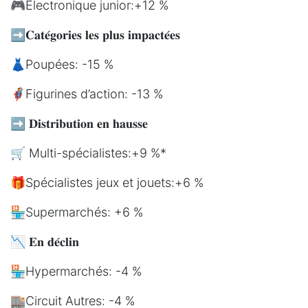
🎮Électronique junior:+12 %
➡️𝐂𝐚𝐭𝐞́𝐠𝐨𝐫𝐢𝐞𝐬 𝐥𝐞𝐬 𝐩𝐥𝐮𝐬 𝐢𝐦𝐩𝐚𝐜𝐭𝐞́𝐞𝐬
👗Poupées: -15 %
🦸Figurines d’action: -13 %
➡️ 𝐃𝐢𝐬𝐭𝐫𝐢𝐛𝐮𝐭𝐢𝐨𝐧 𝐞𝐧 𝐡𝐚𝐮𝐬𝐬𝐞
🛒 Multi-spécialistes:+9 %*
🎁Spécialistes jeux et jouets:+6 %
🏪Supermarchés: +6 %
📉 𝐄𝐧 𝐝𝐞́𝐜𝐥𝐢𝐧
🏪Hypermarchés: -4 %
🏬Circuit Autres: -4 %