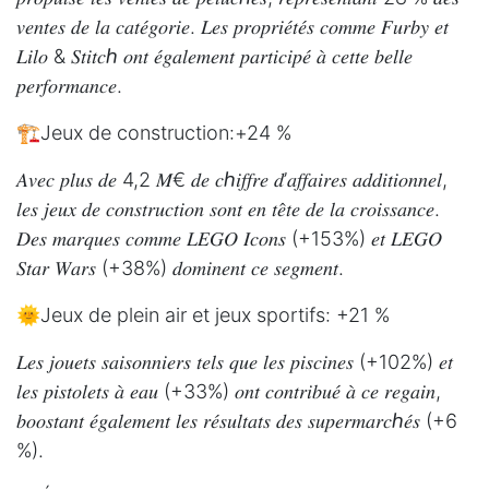
𝑣𝑒𝑛𝑡𝑒𝑠 𝑑𝑒 𝑙𝑎 𝑐𝑎𝑡𝑒́𝑔𝑜𝑟𝑖𝑒. 𝐿𝑒𝑠 𝑝𝑟𝑜𝑝𝑟𝑖𝑒́𝑡𝑒́𝑠 𝑐𝑜𝑚𝑚𝑒 𝐹𝑢𝑟𝑏𝑦 𝑒𝑡
𝐿𝑖𝑙𝑜 & 𝑆𝑡𝑖𝑡𝑐ℎ 𝑜𝑛𝑡 𝑒́𝑔𝑎𝑙𝑒𝑚𝑒𝑛𝑡 𝑝𝑎𝑟𝑡𝑖𝑐𝑖𝑝𝑒́ 𝑎̀ 𝑐𝑒𝑡𝑡𝑒 𝑏𝑒𝑙𝑙𝑒
𝑝𝑒𝑟𝑓𝑜𝑟𝑚𝑎𝑛𝑐𝑒.
🏗️Jeux de construction:+24 %
𝐴𝑣𝑒𝑐 𝑝𝑙𝑢𝑠 𝑑𝑒 4,2 𝑀€ 𝑑𝑒 𝑐ℎ𝑖𝑓𝑓𝑟𝑒 𝑑’𝑎𝑓𝑓𝑎𝑖𝑟𝑒𝑠 𝑎𝑑𝑑𝑖𝑡𝑖𝑜𝑛𝑛𝑒𝑙,
𝑙𝑒𝑠 𝑗𝑒𝑢𝑥 𝑑𝑒 𝑐𝑜𝑛𝑠𝑡𝑟𝑢𝑐𝑡𝑖𝑜𝑛 𝑠𝑜𝑛𝑡 𝑒𝑛 𝑡𝑒̂𝑡𝑒 𝑑𝑒 𝑙𝑎 𝑐𝑟𝑜𝑖𝑠𝑠𝑎𝑛𝑐𝑒.
𝐷𝑒𝑠 𝑚𝑎𝑟𝑞𝑢𝑒𝑠 𝑐𝑜𝑚𝑚𝑒 𝐿𝐸𝐺𝑂 𝐼𝑐𝑜𝑛𝑠 (+153%) 𝑒𝑡 𝐿𝐸𝐺𝑂
𝑆𝑡𝑎𝑟 𝑊𝑎𝑟𝑠 (+38%) 𝑑𝑜𝑚𝑖𝑛𝑒𝑛𝑡 𝑐𝑒 𝑠𝑒𝑔𝑚𝑒𝑛𝑡.
🌞Jeux de plein air et jeux sportifs: +21 %
𝐿𝑒𝑠 𝑗𝑜𝑢𝑒𝑡𝑠 𝑠𝑎𝑖𝑠𝑜𝑛𝑛𝑖𝑒𝑟𝑠 𝑡𝑒𝑙𝑠 𝑞𝑢𝑒 𝑙𝑒𝑠 𝑝𝑖𝑠𝑐𝑖𝑛𝑒𝑠 (+102%) 𝑒𝑡
𝑙𝑒𝑠 𝑝𝑖𝑠𝑡𝑜𝑙𝑒𝑡𝑠 𝑎̀ 𝑒𝑎𝑢 (+33%) 𝑜𝑛𝑡 𝑐𝑜𝑛𝑡𝑟𝑖𝑏𝑢𝑒́ 𝑎̀ 𝑐𝑒 𝑟𝑒𝑔𝑎𝑖𝑛,
𝑏𝑜𝑜𝑠𝑡𝑎𝑛𝑡 𝑒́𝑔𝑎𝑙𝑒𝑚𝑒𝑛𝑡 𝑙𝑒𝑠 𝑟𝑒́𝑠𝑢𝑙𝑡𝑎𝑡𝑠 𝑑𝑒𝑠 𝑠𝑢𝑝𝑒𝑟𝑚𝑎𝑟𝑐ℎ𝑒́𝑠 (+6
%).