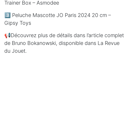
Trainer Box –
Asmodee
3️⃣ Peluche Mascotte JO Paris 2024 20 cm –
Gipsy Toys
📢Découvrez plus de détails dans l’article complet
de
Bruno Bokanowski
, disponible dans
La Revue
du Jouet
.
Lien de l'article
𝐑𝐞𝐬𝐭𝐞𝐳 𝐢𝐧𝐟𝐨𝐫𝐦𝐞́𝐬 𝐞𝐭 𝐬𝐮𝐢𝐯𝐞𝐳-𝐧𝐨𝐮𝐬 𝐩𝐨𝐮𝐫 𝐦𝐢𝐞𝐮𝐱
𝐜𝐨𝐦𝐩𝐫𝐞𝐧𝐝𝐫𝐞 𝐥𝐞𝐬 𝐝𝐲𝐧𝐚𝐦𝐢𝐪𝐮𝐞𝐬 𝐝𝐮 𝐦𝐚𝐫𝐜𝐡𝐞́ 𝐝𝐞𝐬 𝐣𝐞𝐮𝐱 𝐞𝐭
𝐣𝐨𝐮𝐞𝐭𝐬! 📚
#marché
#jeuxetjouets
#circana
#revuedujouet
#tendances
#analyse
in
Chiffres du Marché du Jouet