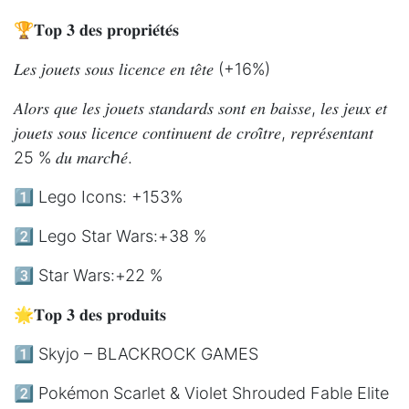
🏆𝐓𝐨𝐩 𝟑 𝐝𝐞𝐬 𝐩𝐫𝐨𝐩𝐫𝐢𝐞́𝐭𝐞́𝐬
𝐿𝑒𝑠 𝑗𝑜𝑢𝑒𝑡𝑠 𝑠𝑜𝑢𝑠 𝑙𝑖𝑐𝑒𝑛𝑐𝑒 𝑒𝑛 𝑡𝑒̂𝑡𝑒 (+16%)
𝐴𝑙𝑜𝑟𝑠 𝑞𝑢𝑒 𝑙𝑒𝑠 𝑗𝑜𝑢𝑒𝑡𝑠 𝑠𝑡𝑎𝑛𝑑𝑎𝑟𝑑𝑠 𝑠𝑜𝑛𝑡 𝑒𝑛 𝑏𝑎𝑖𝑠𝑠𝑒, 𝑙𝑒𝑠 𝑗𝑒𝑢𝑥 𝑒𝑡
𝑗𝑜𝑢𝑒𝑡𝑠 𝑠𝑜𝑢𝑠 𝑙𝑖𝑐𝑒𝑛𝑐𝑒 𝑐𝑜𝑛𝑡𝑖𝑛𝑢𝑒𝑛𝑡 𝑑𝑒 𝑐𝑟𝑜𝑖̂𝑡𝑟𝑒, 𝑟𝑒𝑝𝑟𝑒́𝑠𝑒𝑛𝑡𝑎𝑛𝑡
25 % 𝑑𝑢 𝑚𝑎𝑟𝑐ℎ𝑒́.
1️⃣ Lego Icons: +153%
2️⃣ Lego Star Wars:+38 %
3️⃣ Star Wars:+22 %
🌟𝐓𝐨𝐩 𝟑 𝐝𝐞𝐬 𝐩𝐫𝐨𝐝𝐮𝐢𝐭𝐬
1️⃣ Skyjo –
BLACKROCK GAMES
2️⃣ Pokémon Scarlet & Violet Shrouded Fable Elite