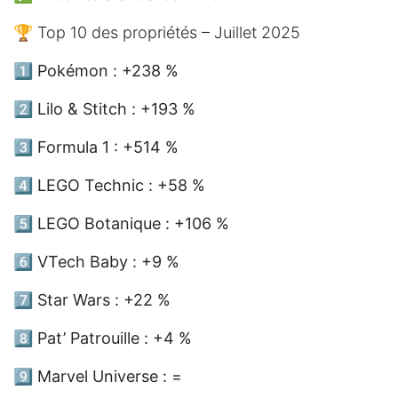
🏆 Top 10 des propriétés – Juillet 2025
1️⃣
Pokémon : +238 %
2️⃣
Lilo & Stitch : +193 %
3️⃣
Formula 1 : +514 %
4️⃣
LEGO Technic : +58 %
5️⃣
LEGO Botanique : +106 %
6️⃣
VTech Baby : +9 %
7️⃣
Star Wars : +22 %
8️⃣
Pat’ Patrouille : +4 %
9️⃣
Marvel Universe : =