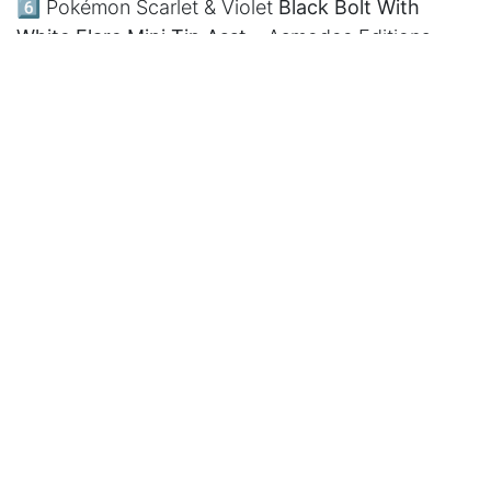
6️⃣ Pokémon Scarlet & Violet
Black Bolt With
White Flare Mini Tin Asst
– Asmodee Editions
7️⃣
Skyjo
– Blackrock Games
8️⃣ Pokémon Scarlet & Violet
Black Bolt And White
Flare Victini Illustration Collection
– Asmodee
Editions
9️⃣ Pokémon
Charizard Ex Collection Box
–
Asmodee Editions
🔟 Pokémon Scarlet & Violet
Black Bolt Tech
Sticker Collection
– Asmodee Editions
🎯
Faits marquants :L
le
Top 10 pèse 9,8 %
du CA
marché (
20,2 M€
).
Pokémon
occupe
9 places sur
10
(Skyjo, seul outsider). Les
licences
gagnent du
terrain et les
circuits spécialisés
mènent la danse.