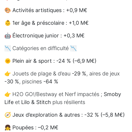
🎨
Activités artistiques : +0,9 M€
👶
1er âge & préscolaire : +1,0 M€
🤖
Électronique junior : +0,3 M€
📉 Catégories en difficulté 📉
🌞
Plein air & sport : -24 % (–6,9 M€)
👉 Jouets de plage & d’eau
-29 %
, aires de jeux
-30 %
, piscines
-64 %
👉 H2O GO!/Bestway et Nerf impactés ;
Smoby
Life
et
Lilo & Stitch
plus résilients
🧭
Jeux d’exploration & autres : -32 % (–5,8 M€)
👧
Poupées : –0,2 M€