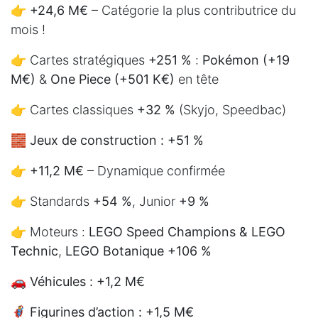
👉
+24,6 M€
– Catégorie la plus contributrice du
mois !
👉 Cartes stratégiques
+251 %
:
Pokémon (+19
M€)
&
One Piece (+501 K€)
en tête
👉 Cartes classiques
+32 %
(Skyjo, Speedbac)
🧱
Jeux de construction : +51 %
👉
+11,2 M€
– Dynamique confirmée
👉 Standards
+54 %
, Junior
+9 %
👉 Moteurs :
LEGO Speed Champions & LEGO
Technic
,
LEGO Botanique +106 %
🚗
Véhicules : +1,2 M€
🦸
Figurines d’action : +1,5 M€