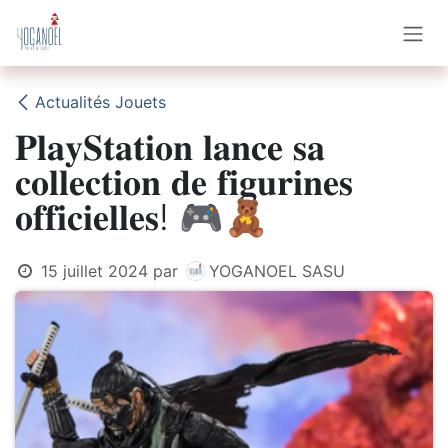
Se rendre au contenu
Actualités Jouets
𝐏𝐥𝐚𝐲𝐒𝐭𝐚𝐭𝐢𝐨𝐧 𝐥𝐚𝐧𝐜𝐞 𝐬𝐚
𝐜𝐨𝐥𝐥𝐞𝐜𝐭𝐢𝐨𝐧 𝐝𝐞 𝐟𝐢𝐠𝐮𝐫𝐢𝐧𝐞𝐬
𝐨𝐟𝐟𝐢𝐜𝐢𝐞𝐥𝐥𝐞𝐬! 🎮🧸
15 juillet 2024
par
YOGANOEL SASU