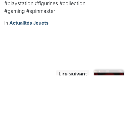
#playstation
#figurines
#collection
#gaming
#spinmaster
in
Actualités Jouets
Lire suivant
🎬𝐌𝐨𝐧𝐬𝐭𝐞𝐫 𝐇𝐢𝐠𝐡: 𝐋𝐞
𝐅𝐢𝐥𝐦 𝐝𝐞𝐬 𝐏𝐨𝐮𝐩𝐞́𝐞𝐬
𝐌𝐨𝐧𝐬𝐭𝐫𝐮𝐞𝐮𝐬𝐞𝐬 𝐞𝐧
𝐏𝐫𝐞́𝐩𝐚𝐫𝐚𝐭𝐢𝐨𝐧!