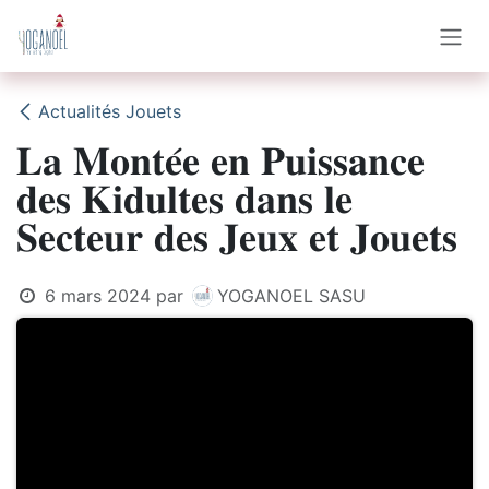
Se rendre au contenu
Actualités Jouets
𝐋𝐚 𝐌𝐨𝐧𝐭𝐞́𝐞 𝐞𝐧 𝐏𝐮𝐢𝐬𝐬𝐚𝐧𝐜𝐞
𝐝𝐞𝐬 𝐊𝐢𝐝𝐮𝐥𝐭𝐞𝐬 𝐝𝐚𝐧𝐬 𝐥𝐞
𝐒𝐞𝐜𝐭𝐞𝐮𝐫 𝐝𝐞𝐬 𝐉𝐞𝐮𝐱 𝐞𝐭 𝐉𝐨𝐮𝐞𝐭𝐬
6 mars 2024
par
YOGANOEL SASU