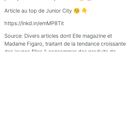
Article au top de Junior City 😚 👇
https://lnkd.in/emMP8Tit
Source: Divers articles dont Elle magazine et
Madame Figaro, traitant de la tendance croissante
des jeunes filles à consommer des produits de
beauté.
#beautéjeunes
#santémentale
#éducation
#cosmétorexie #dovecampaign
#tiktok
in
Actualités Jouets