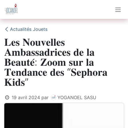
Se rendre au contenu
Actualités Jouets
𝐋𝐞𝐬 𝐍𝐨𝐮𝐯𝐞𝐥𝐥𝐞𝐬
𝐀𝐦𝐛𝐚𝐬𝐬𝐚𝐝𝐫𝐢𝐜𝐞𝐬 𝐝𝐞 𝐥𝐚
𝐁𝐞𝐚𝐮𝐭𝐞́: 𝐙𝐨𝐨𝐦 𝐬𝐮𝐫 𝐥𝐚
𝐓𝐞𝐧𝐝𝐚𝐧𝐜𝐞 𝐝𝐞𝐬 “𝐒𝐞𝐩𝐡𝐨𝐫𝐚
𝐊𝐢𝐝𝐬”
19 avril 2024
par
YOGANOEL SASU