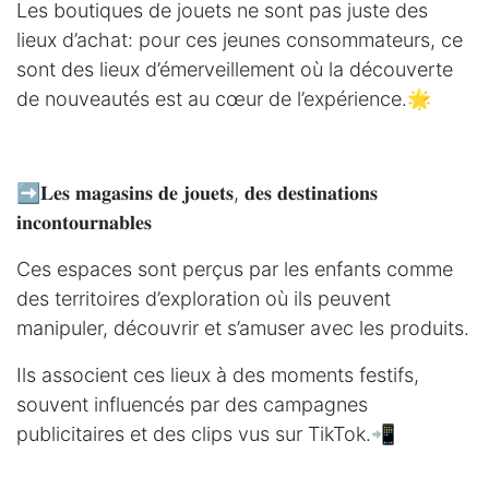
Les boutiques de jouets ne sont pas juste des
lieux d’achat: pour ces jeunes consommateurs, ce
sont des lieux d’émerveillement où la découverte
de nouveautés est au cœur de l’expérience.🌟
➡️𝐋𝐞𝐬 𝐦𝐚𝐠𝐚𝐬𝐢𝐧𝐬 𝐝𝐞 𝐣𝐨𝐮𝐞𝐭𝐬, 𝐝𝐞𝐬 𝐝𝐞𝐬𝐭𝐢𝐧𝐚𝐭𝐢𝐨𝐧𝐬
𝐢𝐧𝐜𝐨𝐧𝐭𝐨𝐮𝐫𝐧𝐚𝐛𝐥𝐞𝐬
Ces espaces sont perçus par les enfants comme
des territoires d’exploration où ils peuvent
manipuler, découvrir et s’amuser avec les produits.
Ils associent ces lieux à des moments festifs,
souvent influencés par des campagnes
publicitaires et des clips vus sur TikTok.📲