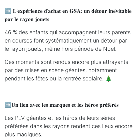
➡️ 𝐋’𝐞𝐱𝐩𝐞́𝐫𝐢𝐞𝐧𝐜𝐞 𝐝’𝐚𝐜𝐡𝐚𝐭 𝐞𝐧 𝐆𝐒𝐀: 𝐮𝐧 𝐝𝐞́𝐭𝐨𝐮𝐫 𝐢𝐧𝐞́𝐯𝐢𝐭𝐚𝐛𝐥𝐞
𝐩𝐚𝐫 𝐥𝐞 𝐫𝐚𝐲𝐨𝐧 𝐣𝐨𝐮𝐞𝐭𝐬
46 % des enfants qui accompagnent leurs parents
en courses font systématiquement un détour par
le rayon jouets, même hors période de Noël.
Ces moments sont rendus encore plus attrayants
par des mises en scène géantes, notamment
pendant les fêtes ou la rentrée scolaire. 🎄
➡️𝐔𝐧 𝐥𝐢𝐞𝐧 𝐚𝐯𝐞𝐜 𝐥𝐞𝐬 𝐦𝐚𝐫𝐪𝐮𝐞𝐬 𝐞𝐭 𝐥𝐞𝐬 𝐡𝐞́𝐫𝐨𝐬 𝐩𝐫𝐞́𝐟𝐞́𝐫𝐞́𝐬
Les PLV géantes et les héros de leurs séries
préférées dans les rayons rendent ces lieux encore
plus magiques.