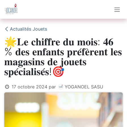
Se rendre au contenu
Actualités Jouets
🌟𝐋𝐞 𝐜𝐡𝐢𝐟𝐟𝐫𝐞 𝐝𝐮 𝐦𝐨𝐢𝐬: 𝟒𝟔
% 𝐝𝐞𝐬 𝐞𝐧𝐟𝐚𝐧𝐭𝐬 𝐩𝐫𝐞́𝐟𝐞̀𝐫𝐞𝐧𝐭 𝐥𝐞𝐬
𝐦𝐚𝐠𝐚𝐬𝐢𝐧𝐬 𝐝𝐞 𝐣𝐨𝐮𝐞𝐭𝐬
𝐬𝐩𝐞́𝐜𝐢𝐚𝐥𝐢𝐬𝐞́𝐬!🎯
17 octobre 2024
par
YOGANOEL SASU