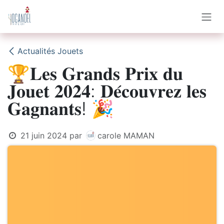
Se rendre au contenu
Actualités Jouets
🏆𝐋𝐞𝐬 𝐆𝐫𝐚𝐧𝐝𝐬 𝐏𝐫𝐢𝐱 𝐝𝐮
𝐉𝐨𝐮𝐞𝐭 𝟐𝟎𝟐𝟒: 𝐃𝐞́𝐜𝐨𝐮𝐯𝐫𝐞𝐳 𝐥𝐞𝐬
𝐆𝐚𝐠𝐧𝐚𝐧𝐭𝐬! 🎉
21 juin 2024
par
carole MAMAN