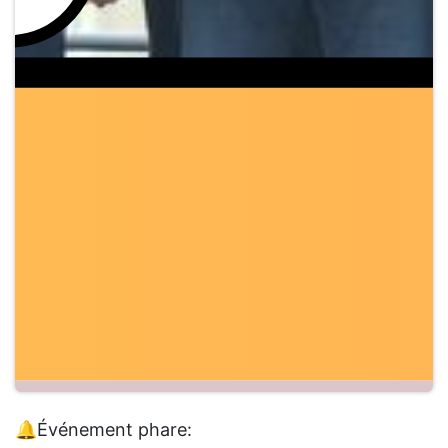
🔔
Événement phare: