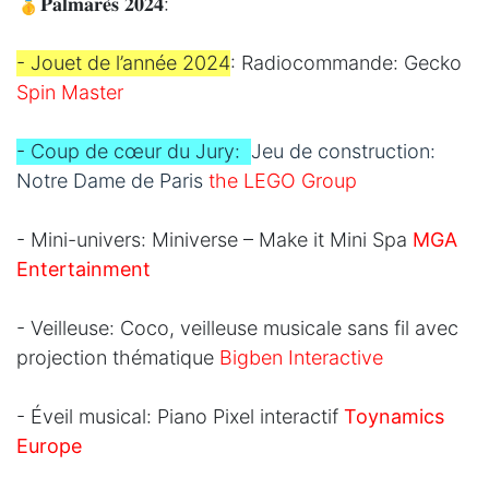
🥇𝐏𝐚𝐥𝐦𝐚𝐫𝐞̀𝐬 𝟐𝟎𝟐𝟒:
- Jouet de l’année 2024
: Radiocommande: Gecko
Spin Master
-
Coup de cœur du Jury
:
Jeu de construction:
Notre Dame de Paris
the LEGO Group
- Mini-univers: Miniverse – Make it Mini Spa
MGA
Entertainment
- Veilleuse: Coco, veilleuse musicale sans fil avec
projection thématique
Bigben Interactive
- Éveil musical: Piano Pixel interactif
Toynamics
Europe