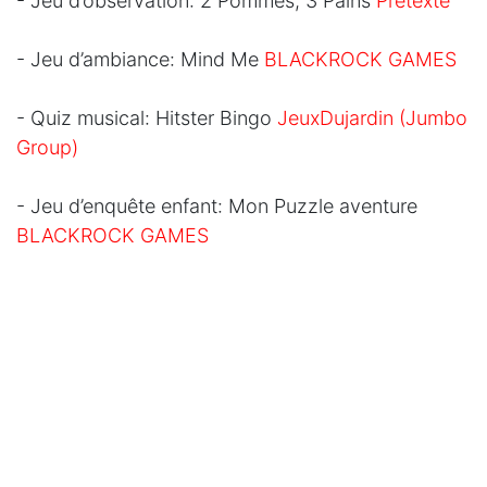
- Jeu d’observation: 2 Pommes, 3 Pains
Prétexte
- Jeu d’ambiance: Mind Me
BLACKROCK GAMES
- Quiz musical: Hitster Bingo
JeuxDujardin (Jumbo
Group)
- Jeu d’enquête enfant: Mon Puzzle aventure
BLACKROCK GAMES
- Peluche interactive: Mon Bébé Singe
Moose
Toys
- Jeu 1er âge: Cache-cache loustic
IELLO
- Jeu féérique: Miroir magique
Moose Toys