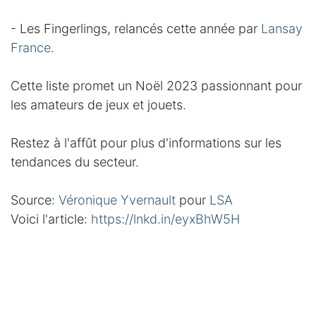
- Les Fingerlings, relancés cette année par
Lansay
France
.
Cette liste promet un Noël 2023 passionnant pour
les amateurs de jeux et jouets.
Restez à l'affût pour plus d'informations sur les
tendances du secteur.
Source:
Véronique Yvernault
pour
LSA
Voici l'article:
https://lnkd.in/eyxBhW5H
#jouets
#jeux
#tendances
#noël2023
🎁🕹️
in
Actualités Jouets